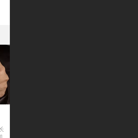
月
长
机